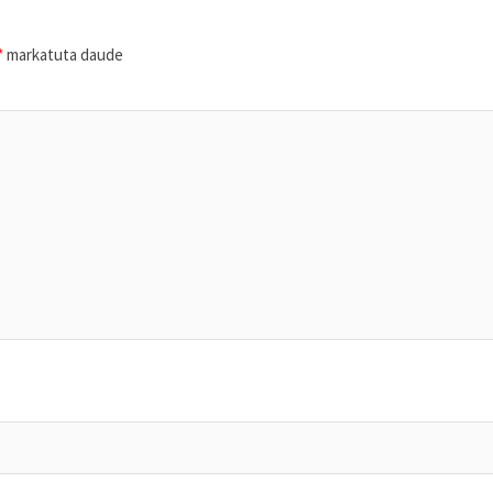
*
markatuta daude