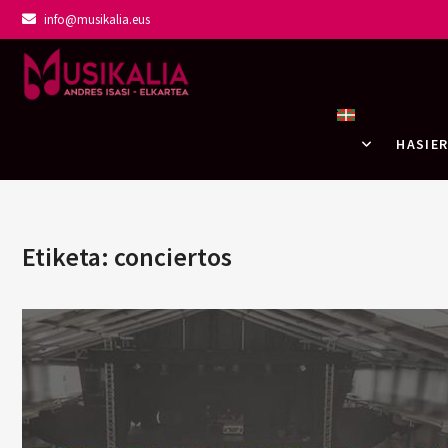
info@musikalia.eus
Musikalia Elka
HASIE
Etiketa:
conciertos