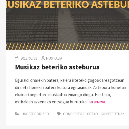
2018/05/28
MUSIKALIA
Musikaz beteriko asteburua
Eguraldi onarekin batera, kalera irteteko gogoak areagotzean
dira eta honekin batera kultura egitasmoak. Asteburu honetan
ekainari ongietorri musikatua emango diogu. Hasteko,
ostiralean azkeneko entsegua burutuko
VIEW MORE
UNCATEGORIZED
CONCIERTOS
GETXO
KONTZERTUAK