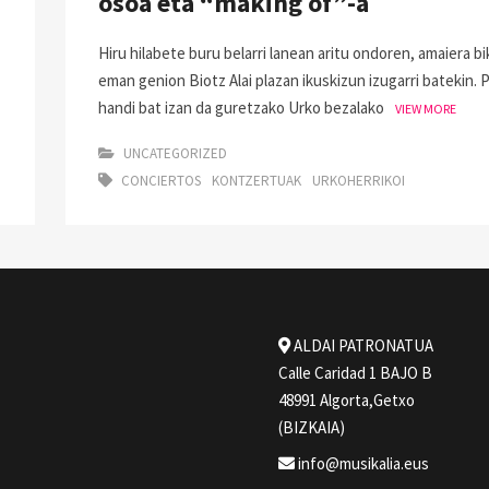
osoa eta “making of”-a
Hiru hilabete buru belarri lanean aritu ondoren, amaiera bi
eman genion Biotz Alai plazan ikuskizun izugarri batekin. 
handi bat izan da guretzako Urko bezalako
VIEW MORE
UNCATEGORIZED
CONCIERTOS
KONTZERTUAK
URKOHERRIKOI
ALDAI PATRONATUA
Calle Caridad 1 BAJO B
48991 Algorta,Getxo
(BIZKAIA)
info@musikalia.eus