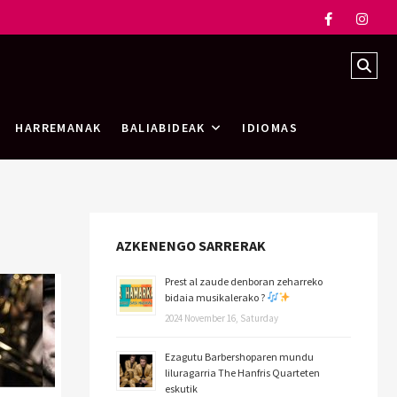
HARREMANAK
BALIABIDEAK
IDIOMAS
AZKENENGO SARRERAK
Prest al zaude denboran zeharreko
bidaia musikalerako ?
2024 November 16, Saturday
Ezagutu Barbershoparen mundu
liluragarria The Hanfris Quarteten
eskutik