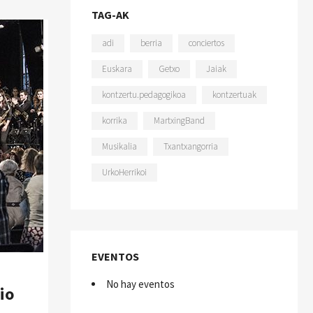
TAG-AK
adi
berria
conciertos
Euskara
Getxo
Jaiak
kontzertu.pedagogikoa
kontzertuak
korrika
MartxingBand
Musikalia
Txantxangorria
UrkoHerrikoi
EVENTOS
No hay eventos
io