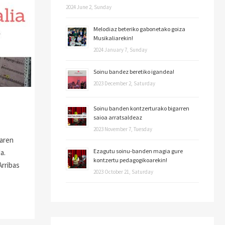
2024 June 2, Sunday
Melodiaz beteriko gabonetako goiza
Musikaliarekin!
2024 January 7, Sunday
Soinu bandez beretiko igandea!
2023 December 2, Saturday
Soinu banden kontzerturako bigarren
saioa arratsaldeaz
2023 November 7, Tuesday
aren
Ezagutu soinu-banden magia gure
a.
kontzertu pedagogikoarekin!
rribas
2023 October 21, Saturday