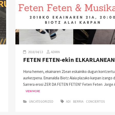
2018/04/13
ADMIN
FETEN FETEN-ekin ELKARLANEAN
Hona hemen, ekainaren 21ean eskainiko dugun kontzertu
aurkezpena. Emanaldia Biotz Alaia plazako karpan izango d
Sarrera erosi ZER DA FETEN FETEN? Feten Feten Jorge A
VIEW MORE
UNCATEGORIZED
ADI
BERRIA
CONCIERTOS