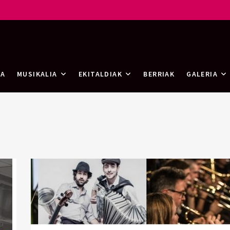
rtea
RA
MUSIKALIA
EKITALDIAK
BERRIAK
GALERIA