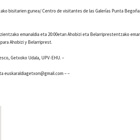
ko bisitarien gunea/ Centro de visitantes de las Galerías Punta Begoña
ribizientzako emanaldia eta 20:00etan Ahobizi eta Belarriprestentzako eman
 para Ahobizi y Belarriprest.
nesco, Getxoko Udala, UPV-EHU. –
eta euskaraldiagetxon@gmail.com – –