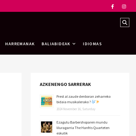
HARREMANAK
BALIABIDEAK
IDIOMAS
AZKENENGO SARRERAK
Prest al zaude denboran zeharreko
bidaia musikalerako ?
2024 November 16, Saturday
Ezagutu Barbershoparen mundu
liluragarria The Hanfris Quarteten
eskutik