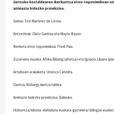
Getxoko kostaldearen ikerkuntza etno-toponimikoan oina
animazio bidezko proiekzioa.
Gidoia: Toti Martinez de Lezea.
Antzezleak: Olatz Ganboa eta Mayte Bayon.
Ikerketa etno-toponimikoa: Fredi Paia.
Zuzeneko musika: Afrika Bibang (ahotsa) eta Ignacio Libano (pia
Artxiboen arakaketa: Unesco Cátedra.
Dantza: Bizkargi dantza taldea.
Animazio bidezko proiekzioa: Baleuko.
Hizkuntza/Idioma: elebiduna euskara-gaztelera/ bilingüe eusker