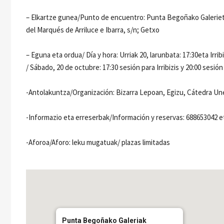
– Elkartze gunea/Punto de encuentro: Punta Begoñako Galerieta
del Marqués de Arriluce e Ibarra, s/n; Getxo
– Eguna eta ordua/ Día y hora: Urriak 20, larunbata: 17:30eta Ir
/ Sábado, 20 de octubre: 17:30 sesión para Irribizis y 20:00 sesión
-Antolakuntza/Organización: Bizarra Lepoan, Egizu, Cátedra U
-Informazio eta erreserbak/Información y reservas: 688653042 
-Aforoa/Aforo: leku mugatuak/ plazas limitadas
Punta Begoñako Galeriak