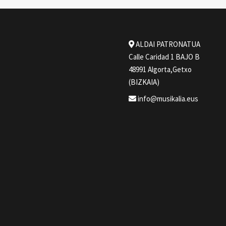
ALDAI PATRONATUA
Calle Caridad 1 BAJO B
48991 Algorta,Getxo
(BIZKAIA)
info@musikalia.eus