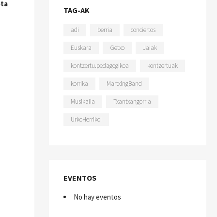
eta
TAG-AK
adi
berria
conciertos
Euskara
Getxo
Jaiak
kontzertu.pedagogikoa
kontzertuak
korrika
MartxingBand
Musikalia
Txantxangorria
UrkoHerrikoi
EVENTOS
No hay eventos