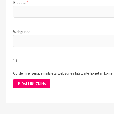
E-posta
*
Webgunea
Gorde nire izena, emaila eta webgunea bilatzaile honetan kom