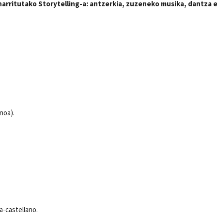
rritutako Storytelling-a: antzerkia, zuzeneko musika, dantza 
noa).
a-castellano.