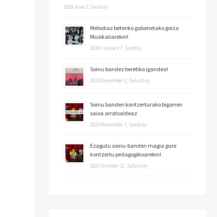
2024 June 2, Sunday
Melodiaz beteriko gabonetako goiza
Musikaliarekin!
2024 January 7, Sunday
Soinu bandez beretiko igandea!
2023 December 2, Saturday
Soinu banden kontzerturako bigarren
saioa arratsaldeaz
2023 November 7, Tuesday
Ezagutu soinu-banden magia gure
kontzertu pedagogikoarekin!
2023 October 21, Saturday