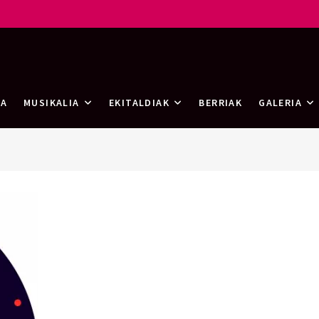
rtea
RA
MUSIKALIA
EKITALDIAK
BERRIAK
GALERIA