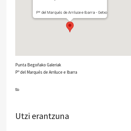
Pº del Marqués de Arriluce e Ibarra - Getxo
Punta Begoñako Galeriak
Pº del Marqués de Arriluce e Ibarra
Utzi erantzuna