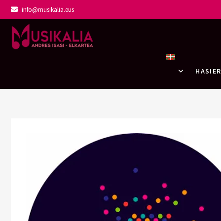
info@musikalia.eus
Musikalia Elka
HASIE