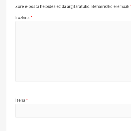
Zure e-posta helbidea ez da argitaratuko.
Beharrezko eremuak
Iruzkina
*
Izena
*