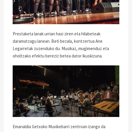
Prestaketa lanak urrian hasi ziren eta hilabeteak
daramatzagu lanean. Beti bezala, kontzertua Ane
Legarretak zuzenduko du. Musikaz, mugimenduz eta
oholtzako efektu bereziz betea dator ikuskizuna.
Emanaldia Getxoko Muxikebarri zentroan izango da