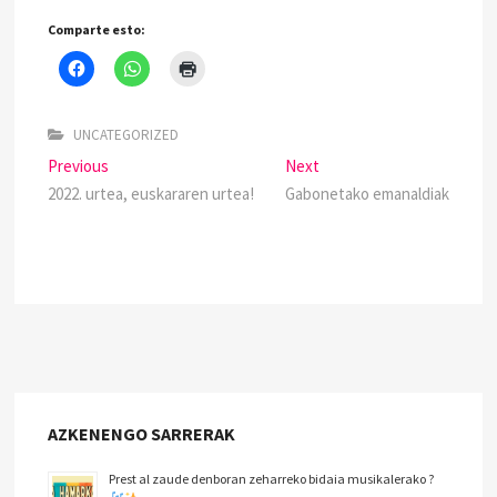
Comparte esto:
UNCATEGORIZED
Previous
Next
2022. urtea, euskararen urtea!
Gabonetako emanaldiak
AZKENENGO SARRERAK
Prest al zaude denboran zeharreko bidaia musikalerako ?