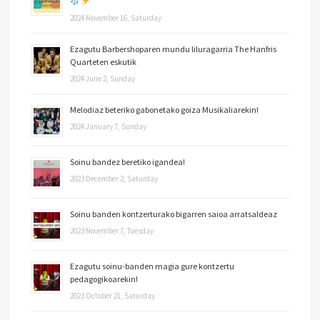
2024 November 16, Saturday
Ezagutu Barbershoparen mundu liluragarria The Hanfris
Quarteten eskutik
2024 June 2, Sunday
Melodiaz beteriko gabonetako goiza Musikaliarekin!
2024 January 7, Sunday
Soinu bandez beretiko igandea!
2023 December 2, Saturday
Soinu banden kontzerturako bigarren saioa arratsaldeaz
2023 November 7, Tuesday
Ezagutu soinu-banden magia gure kontzertu
pedagogikoarekin!
2023 October 21, Saturday