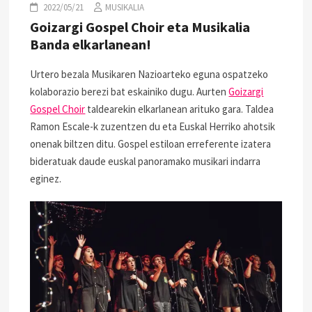
2022/05/21
MUSIKALIA
Goizargi Gospel Choir eta Musikalia
Banda elkarlanean!
Urtero bezala Musikaren Nazioarteko eguna ospatzeko
kolaborazio berezi bat eskainiko dugu. Aurten
Goizargi
Gospel Choir
taldearekin elkarlanean arituko gara. Taldea
Ramon Escale-k zuzentzen du eta Euskal Herriko ahotsik
onenak biltzen ditu. Gospel estiloan erreferente izatera
bideratuak daude euskal panoramako musikari indarra
eginez.