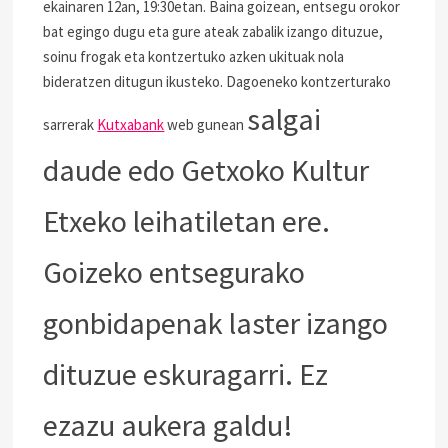
ekainaren 12an, 19:30etan. Baina goizean, entsegu orokor
bat egingo dugu eta gure ateak zabalik izango dituzue,
soinu frogak eta kontzertuko azken ukituak nola
bideratzen ditugun ikusteko. Dagoeneko kontzerturako
salgai
sarrerak
Kutxabank
web gunean
daude
edo Getxoko Kultur
Etxeko leihatiletan ere.
Goizeko entsegurako
gonbidapenak laster izango
dituzue eskuragarri. Ez
ezazu aukera galdu!