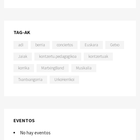
TAG-AK
adi
berria
conciertos
Euskara
Getxo
Jaiak
kontzertu.pedagogikoa
kontzertuak
korrika
MartxingBand
Musikalia
Txantxangorria
UrkoHerrikoi
EVENTOS
No hay eventos