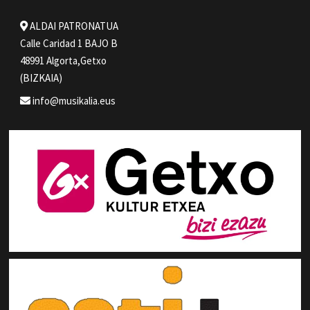
ALDAI PATRONATUA
Calle Caridad 1 BAJO B
48991 Algorta,Getxo
(BIZKAIA)
info@musikalia.eus