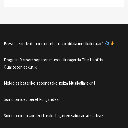
Prest al zaude denboran zeharreko bidaia musikalerako ?
Ezagutu Barbershoparen mundu liluragarria The Hanfris
Quarteten eskutik
Melodiaz beteriko gabonetako goiza Musikaliarekin!
Soinu bandez beretiko igandea!
Soinu banden kontzerturako bigarren saioa arratsaldeaz