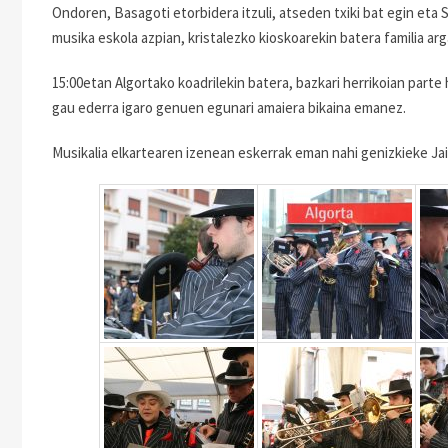
Ondoren, Basagoti etorbidera itzuli, atseden txiki bat egin eta 
musika eskola azpian, kristalezko kioskoarekin batera familia ar
15:00etan Algortako koadrilekin batera, bazkari herrikoian part
gau ederra igaro genuen egunari amaiera bikaina emanez.
Musikalia elkartearen izenean eskerrak eman nahi genizkieke Jai 