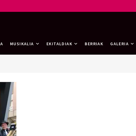
rtea
RA
MUSIKALIA
EKITALDIAK
BERRIAK
GALERIA