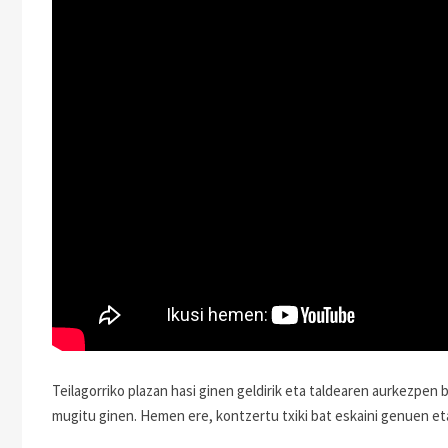
Teilagorriko plazan hasi ginen geldirik eta taldearen aurkezpen 
mugitu ginen. Hemen ere, kontzertu txiki bat eskaini genuen et