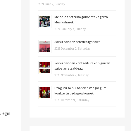
2024 June 2, Sunday
Melodiaz beteriko gabonetako goiza
Musikaliarekin!
2024 January 7, Sunday
Soinu bandez beretiko igandea!
2023 December 2, Saturday
Soinu banden kontzerturako bigarren
saioa arratsaldeaz
2023 November 7, Tuesday
Ezagutu soinu-banden magia gure
kontzertu pedagogikoarekin!
2023 October 21, Saturday
u egin