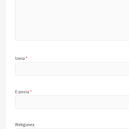
Izena
*
E-posta
*
Webgunea