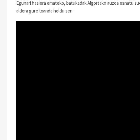
Egunari hasiera emateko, batukadak Algortako auzoa esnatu zuen
aldera gure txanda heldu zen.