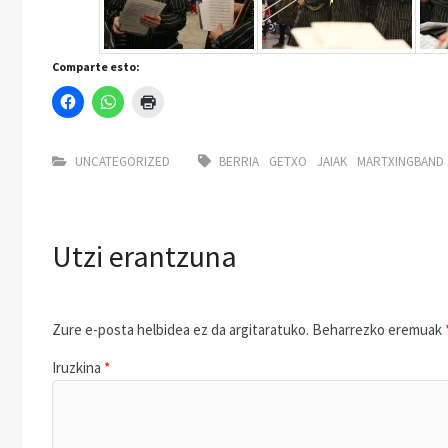
Comparte esto:
UNCATEGORIZED
BERRIA
GETXO
JAIAK
MARTXINGBAND
Utzi erantzuna
Zure e-posta helbidea ez da argitaratuko.
Beharrezko eremuak
Iruzkina
*