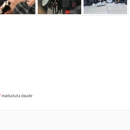
*
markatuta daude