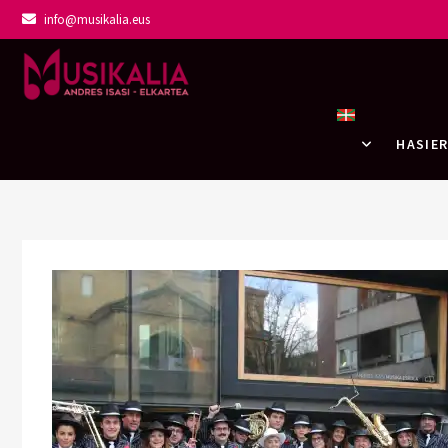
info@musikalia.eus
Musikalia Elka
HASIE