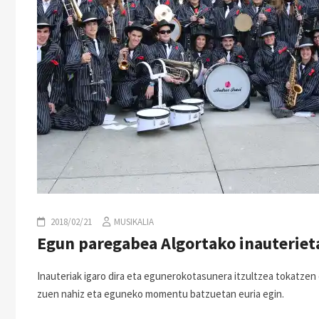
2018/02/21
MUSIKALIA
Egun paregabea Algortako inauteriet
Inauteriak igaro dira eta egunerokotasunera itzultzea tokatzen 
zuen nahiz eta eguneko momentu batzuetan euria egin.