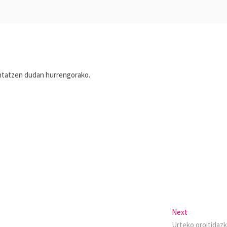
entatzen dudan hurrengorako.
Next
Urteko oroitidazk