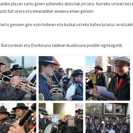
Saniko plazan sartu ginen azkeneko abestiak jotzera. Aurreko urtean beza
gazki bat atera eta emanaldiari amaiera eman genion.
e hartu genuen giro ezin hobean eta bazkal osteko kafea luzatuz arratsald
Batzordeari eta Etorkizuna taldeari ikuskizuna posible egiteagatik.