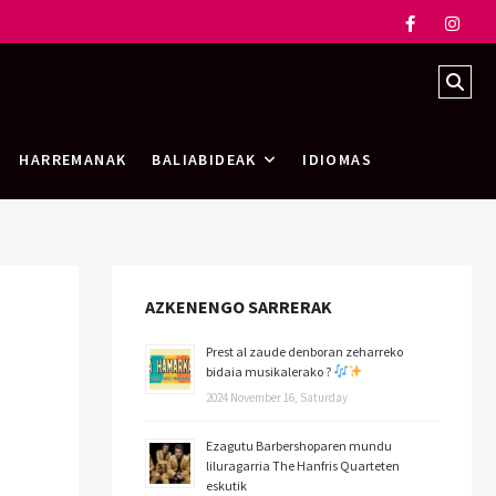
HARREMANAK
BALIABIDEAK
IDIOMAS
AZKENENGO SARRERAK
Prest al zaude denboran zeharreko
bidaia musikalerako ?
2024 November 16, Saturday
Ezagutu Barbershoparen mundu
liluragarria The Hanfris Quarteten
eskutik