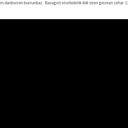
 danborren burrunbaz. Basagoti etorbidetik ibili ziren goizean zehar. 1