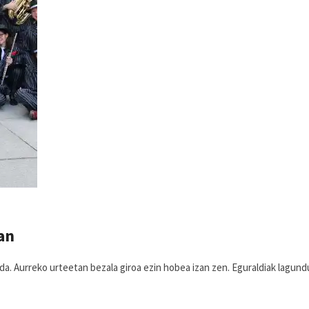
an
da. Aurreko urteetan bezala giroa ezin hobea izan zen. Eguraldiak lagund