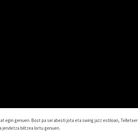
bat egin genuen. Bost pa sei abesti jota eta swing jazz estiloan, Telletxe
a jendetza biltzea lortu genuen.