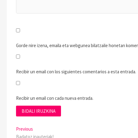
Gorde nire izena, emaila eta webgunea bilatzaile honetan kom
Recibir un email con los siguientes comentarios a esta entrada.
Recibir un email con cada nueva entrada.
Previous
Badatoz inauteriak!