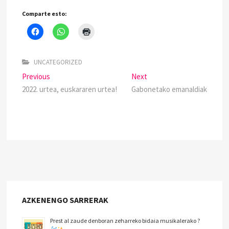
Comparte esto:
UNCATEGORIZED
Previous
Next
2022. urtea, euskararen urtea!
Gabonetako emanaldiak
AZKENENGO SARRERAK
Prest al zaude denboran zeharreko bidaia musikalerako ?