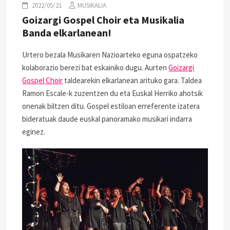
2022/05/21
MUSIKALIA
Goizargi Gospel Choir eta Musikalia
Banda elkarlanean!
Urtero bezala Musikaren Nazioarteko eguna ospatzeko
kolaborazio berezi bat eskainiko dugu. Aurten
Goizargi
Gospel Choir
taldearekin elkarlanean arituko gara. Taldea
Ramon Escale-k zuzentzen du eta Euskal Herriko ahotsik
onenak biltzen ditu. Gospel estiloan erreferente izatera
bideratuak daude euskal panoramako musikari indarra
eginez.