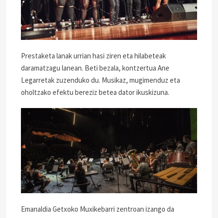
Prestaketa lanak urrian hasi ziren eta hilabeteak
daramatzagu lanean. Beti bezala, kontzertua Ane
Legarretak zuzenduko du. Musikaz, mugimenduz eta
oholtzako efektu bereziz betea dator ikuskizuna.
Emanaldia Getxoko Muxikebarri zentroan izango da