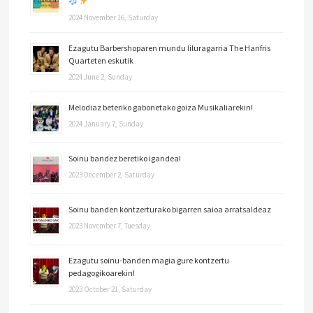
2024 November 16, Saturday
Ezagutu Barbershoparen mundu liluragarria The Hanfris
Quarteten eskutik
2024 June 2, Sunday
Melodiaz beteriko gabonetako goiza Musikaliarekin!
2024 January 7, Sunday
Soinu bandez beretiko igandea!
2023 December 2, Saturday
Soinu banden kontzerturako bigarren saioa arratsaldeaz
2023 November 7, Tuesday
Ezagutu soinu-banden magia gure kontzertu
pedagogikoarekin!
2023 October 21, Saturday