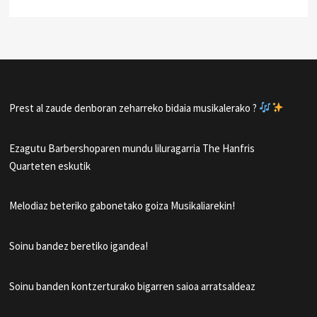
Prest al zaude denboran zeharreko bidaia musikalerako ?
Ezagutu Barbershoparen mundu liluragarria The Hanfris
Quarteten eskutik
Melodiaz beteriko gabonetako goiza Musikaliarekin!
Soinu bandez beretiko igandea!
Soinu banden kontzerturako bigarren saioa arratsaldeaz