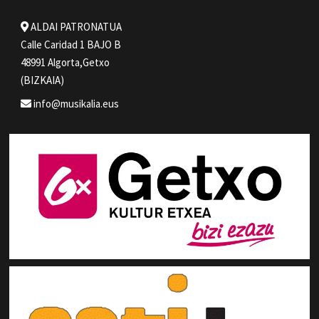
ALDAI PATRONATUA
Calle Caridad 1 BAJO B
48991 Algorta,Getxo
(BIZKAIA)
info@musikalia.eus