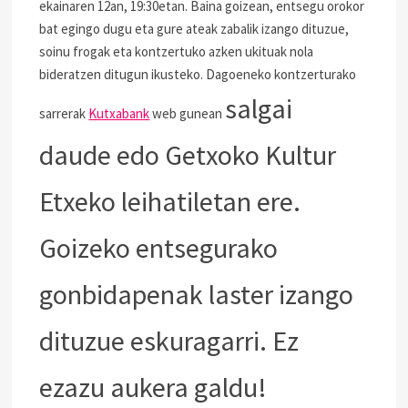
ekainaren 12an, 19:30etan. Baina goizean, entsegu orokor
bat egingo dugu eta gure ateak zabalik izango dituzue,
soinu frogak eta kontzertuko azken ukituak nola
bideratzen ditugun ikusteko. Dagoeneko kontzerturako
salgai
sarrerak
Kutxabank
web gunean
daude
edo Getxoko Kultur
Etxeko leihatiletan ere.
Goizeko entsegurako
gonbidapenak laster izango
dituzue eskuragarri. Ez
ezazu aukera galdu!