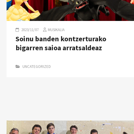
2023/11/07
MUSIKALIA
Soinu banden kontzerturako
bigarren saioa arratsaldeaz
UNCATEGORIZED