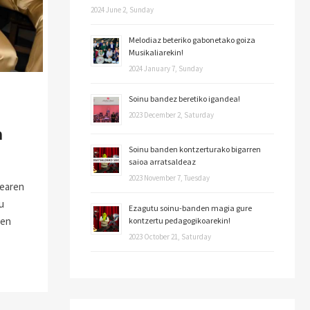
2024 June 2, Sunday
Melodiaz beteriko gabonetako goiza
Musikaliarekin!
2024 January 7, Sunday
Soinu bandez beretiko igandea!
2023 December 2, Saturday
n
Soinu banden kontzerturako bigarren
saioa arratsaldeaz
2023 November 7, Tuesday
dearen
u
Ezagutu soinu-banden magia gure
zen
kontzertu pedagogikoarekin!
2023 October 21, Saturday