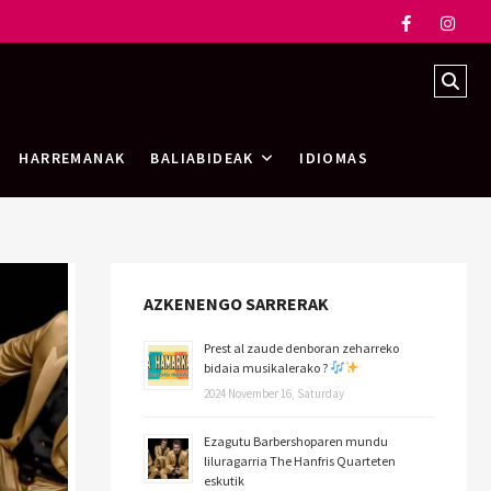
HARREMANAK
BALIABIDEAK
IDIOMAS
AZKENENGO SARRERAK
Prest al zaude denboran zeharreko
bidaia musikalerako ?
2024 November 16, Saturday
Ezagutu Barbershoparen mundu
liluragarria The Hanfris Quarteten
eskutik