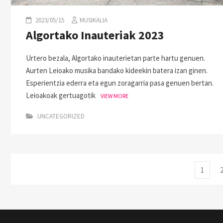
2023/05/15
MUSIKALIA
Algortako Inauteriak 2023
Urtero bezala, Algortako inauterietan parte hartu genuen.
Aurten Leioako musika bandako kideekin batera izan ginen.
Esperientzia ederra eta egun zoragarria pasa genuen bertan.
Leioakoak gertuagotik
VIEW MORE
UNCATEGORIZED
1