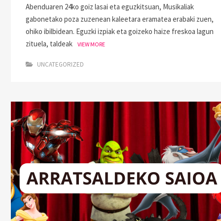
Abenduaren 24ko goiz lasai eta eguzkitsuan, Musikaliak
gabonetako poza zuzenean kaleetara eramatea erabaki zuen,
ohiko ibilbidean. Eguzki izpiak eta goizeko haize freskoa lagun
zituela, taldeak
VIEW MORE
UNCATEGORIZED