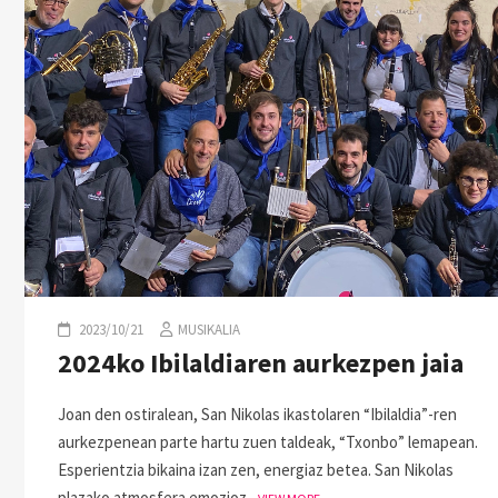
2023/10/21
MUSIKALIA
2024ko Ibilaldiaren aurkezpen jaia
Joan den ostiralean, San Nikolas ikastolaren “Ibilaldia”-ren
aurkezpenean parte hartu zuen taldeak, “Txonbo” lemapean.
Esperientzia bikaina izan zen, energiaz betea. San Nikolas
plazako atmosfera emozioz