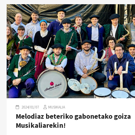
2024/01/07
MUSIKALIA
Melodiaz beteriko gabonetako goiza
Musikaliarekin!