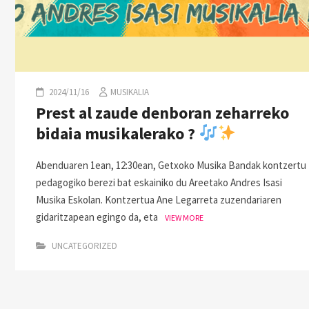
2024/11/16
MUSIKALIA
Prest al zaude denboran zeharreko
bidaia musikalerako ?
Abenduaren 1ean, 12:30ean, Getxoko Musika Bandak kontzertu
pedagogiko berezi bat eskainiko du Areetako Andres Isasi
Musika Eskolan. Kontzertua Ane Legarreta zuzendariaren
gidaritzapean egingo da, eta
VIEW MORE
UNCATEGORIZED