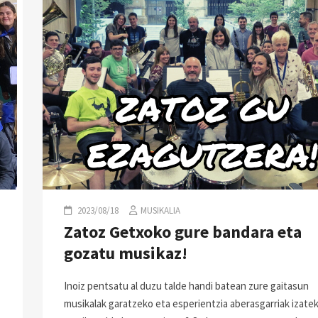
2023/08/18
MUSIKALIA
Zatoz Getxoko gure bandara eta
gozatu musikaz!
Inoiz pentsatu al duzu talde handi batean zure gaitasun
musikalak garatzeko eta esperientzia aberasgarriak izatek