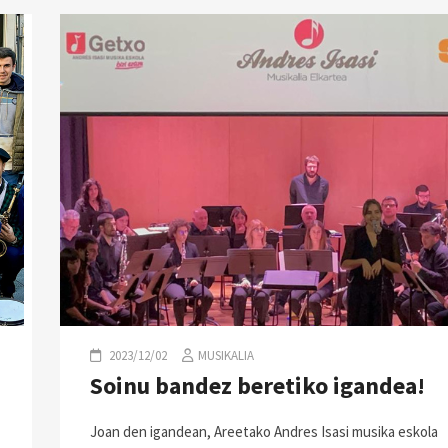
2023/12/02
MUSIKALIA
Soinu bandez beretiko igandea!
Joan den igandean, Areetako Andres Isasi musika eskola