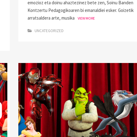
emozioz eta doinu ahaztezinez bete zen, Soinu Banden
Kontzertu Pedagogikoaren bi emanaldiei esker. Goizetik
arratsaldera arte, musika
VIEW MORE
UNCATEGORIZED