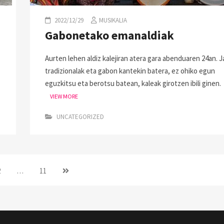
2022/12/29
MUSIKALIA
Gabonetako emanaldiak
Aurten lehen aldiz kalejiran atera gara abenduaren 24an. J
tradizionalak eta gabon kantekin batera, ez ohiko egun
eguzkitsu eta berotsu batean, kaleak girotzen ibili ginen.
VIEW MORE
UNCATEGORIZED
2
…
11