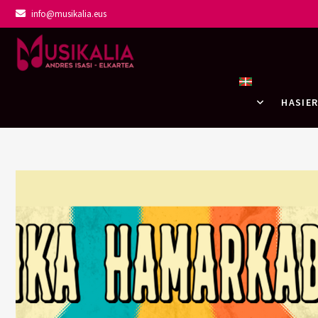
info@musikalia.eus
Musikalia Elka
HASIE