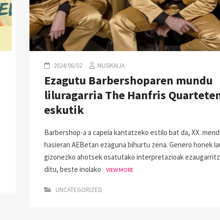
2024/06/02
MUSIKALIA
Ezagutu Barbershoparen mundu
liluragarria The Hanfris Quartete
eskutik
Barbershop-a a capela kantatzeko estilo bat da, XX. men
hasieran AEBetan ezaguna bihurtu zena. Genero honek la
gizonezko ahotsek osatutako interpretazioak ezaugarrit
ditu, beste inolako
VIEW MORE
UNCATEGORIZED