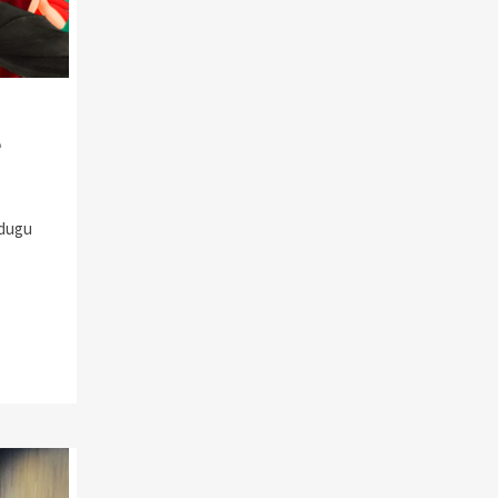
e
 dugu