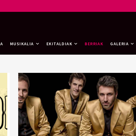
rtea
RA
MUSIKALIA
EKITALDIAK
BERRIAK
GALERIA