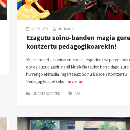
2023/10/21
MUSIKALIA
Ezagutu soinu-banden magia gur
kontzertu pedagogikoarekin!
Musikaren eta zinemaren zaleak, esperientzia paregabea
eta ez duzue galdu nahi! Musikalia taldea harro dago gure
hurrengo ekitaldia iragartzeaz: Soinu Banden Kontzertu
Pedagogikoa, etxeko
VIEW MORE
UNCATEGORIZED
ADI