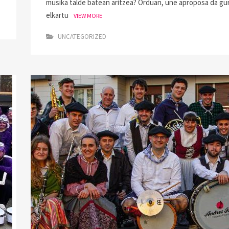
musika talde batean aritzea? Orduan, une aproposa da gu
elkartu
VIEW MORE
UNCATEGORIZED