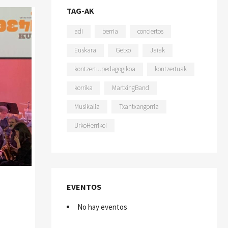
TAG-AK
adi
berria
conciertos
Euskara
Getxo
Jaiak
kontzertu.pedagogikoa
kontzertuak
korrika
MartxingBand
Musikalia
Txantxangorria
UrkoHerrikoi
EVENTOS
No hay eventos