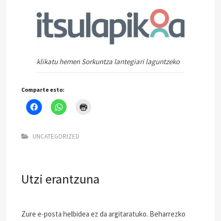
klikatu hemen Sorkuntza lantegiari laguntzeko
Comparte esto:
UNCATEGORIZED
Utzi erantzuna
Zure e-posta helbidea ez da argitaratuko.
Beharrezko