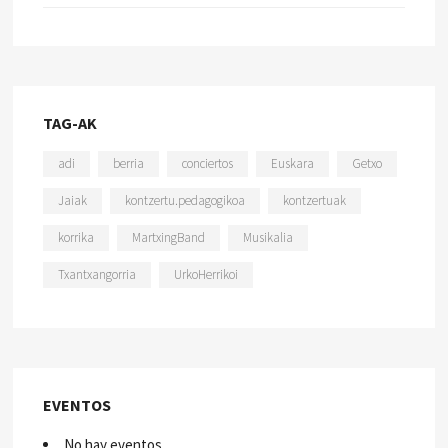
TAG-AK
adi
berria
conciertos
Euskara
Getxo
Jaiak
kontzertu.pedagogikoa
kontzertuak
korrika
MartxingBand
Musikalia
Txantxangorria
UrkoHerrikoi
EVENTOS
No hay eventos