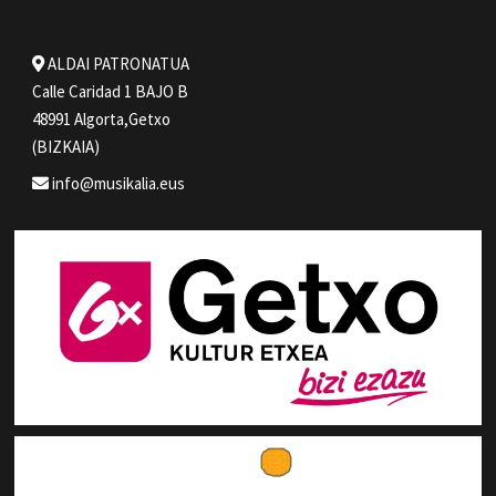
ALDAI PATRONATUA
Calle Caridad 1 BAJO B
48991 Algorta,Getxo
(BIZKAIA)
info@musikalia.eus