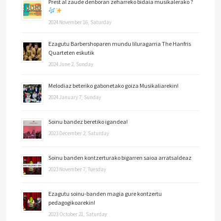
Prest al zaude denboran zeharreko bidaia musikalerako ?
2024 November 16, Saturday
Ezagutu Barbershoparen mundu liluragarria The Hanfris
Quarteten eskutik
2024 June 2, Sunday
Melodiaz beteriko gabonetako goiza Musikaliarekin!
2024 January 7, Sunday
Soinu bandez beretiko igandea!
2023 December 2, Saturday
Soinu banden kontzerturako bigarren saioa arratsaldeaz
2023 November 7, Tuesday
Ezagutu soinu-banden magia gure kontzertu
pedagogikoarekin!
2023 October 21, Saturday