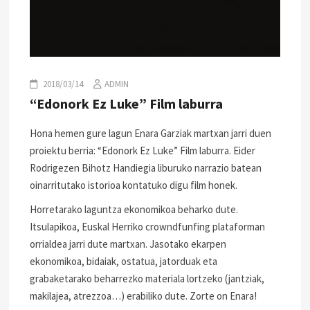
2018/03/14
ADMIN
“Edonork Ez Luke” Film laburra
Hona hemen gure lagun Enara Garziak martxan jarri duen
proiektu berria: “Edonork Ez Luke” Film laburra. Eider
Rodrigezen Bihotz Handiegia liburuko narrazio batean
oinarritutako istorioa kontatuko digu film honek.
Horretarako laguntza ekonomikoa beharko dute.
Itsulapikoa, Euskal Herriko crowndfunfing plataforman
orrialdea jarri dute martxan. Jasotako ekarpen
ekonomikoa, bidaiak, ostatua, jatorduak eta
grabaketarako beharrezko materiala lortzeko (jantziak,
makilajea, atrezzoa…) erabiliko dute. Zorte on Enara!