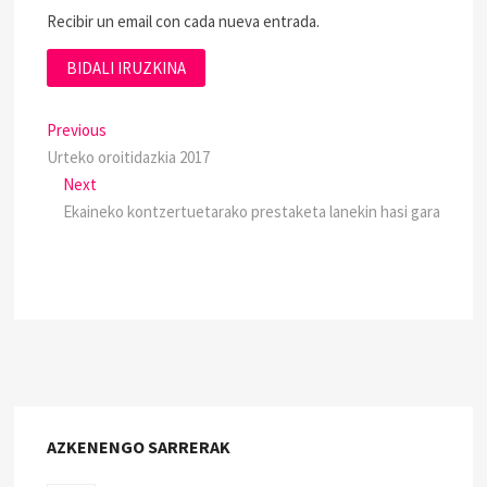
Recibir un email con cada nueva entrada.
Previous
Urteko oroitidazkia 2017
Next
Ekaineko kontzertuetarako prestaketa lanekin hasi gara
AZKENENGO SARRERAK