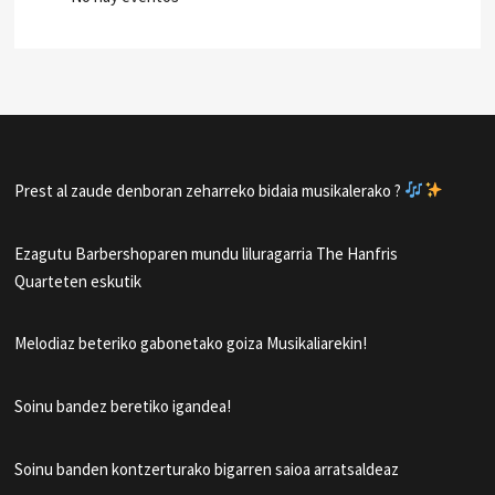
Prest al zaude denboran zeharreko bidaia musikalerako ?
Ezagutu Barbershoparen mundu liluragarria The Hanfris
Quarteten eskutik
Melodiaz beteriko gabonetako goiza Musikaliarekin!
Soinu bandez beretiko igandea!
Soinu banden kontzerturako bigarren saioa arratsaldeaz