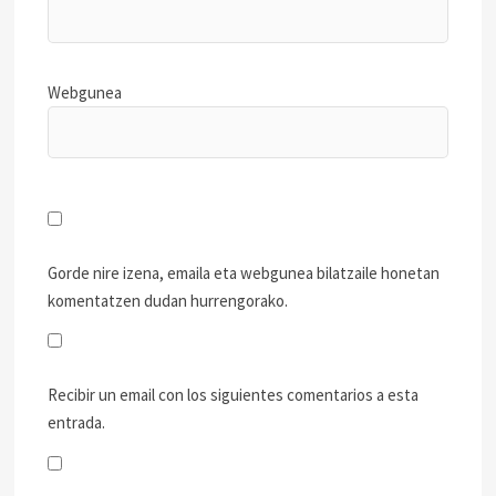
Webgunea
Gorde nire izena, emaila eta webgunea bilatzaile honetan
komentatzen dudan hurrengorako.
Recibir un email con los siguientes comentarios a esta
entrada.