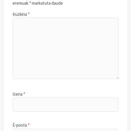
eremuak
*
markatuta daude
Iruzkina
*
Izena
*
E-posta
*