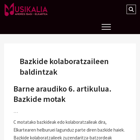
Musikalia Elkartea
Bazkide kolaboratzaileen
baldintzak
Barne araudiko 6. artikulua.
Bazkide motak
…
C motatako bazkideak edo kolaboratzaileak dira,
Elkartearen helburuei lagunduz parte diren bazkide haiek.
Bazkide kolaboratzaileek zuzendaritza-batzordeak