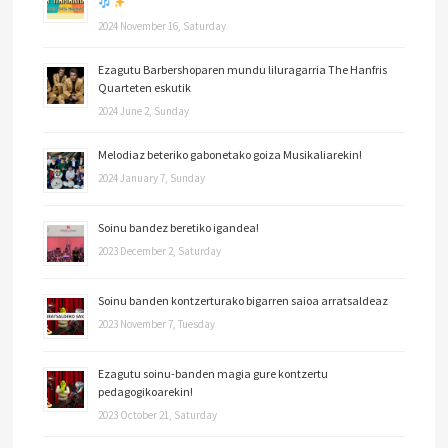
2024 November 16, Saturday
Ezagutu Barbershoparen mundu liluragarria The Hanfris
Quarteten eskutik
2024 June 2, Sunday
Melodiaz beteriko gabonetako goiza Musikaliarekin!
2024 January 7, Sunday
Soinu bandez beretiko igandea!
2023 December 2, Saturday
Soinu banden kontzerturako bigarren saioa arratsaldeaz
2023 November 7, Tuesday
Ezagutu soinu-banden magia gure kontzertu
pedagogikoarekin!
2023 October 21, Saturday