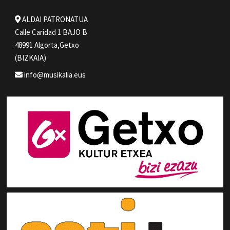
ALDAI PATRONATUA
Calle Caridad 1 BAJO B
48991 Algorta,Getxo
(BIZKAIA)
info@musikalia.eus