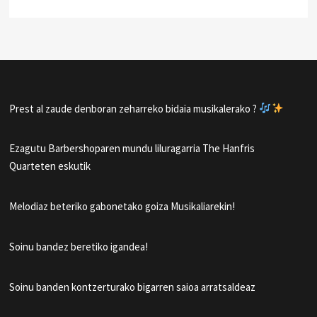
Prest al zaude denboran zeharreko bidaia musikalerako ?
Ezagutu Barbershoparen mundu liluragarria The Hanfris
Quarteten eskutik
Melodiaz beteriko gabonetako goiza Musikaliarekin!
Soinu bandez beretiko igandea!
Soinu banden kontzerturako bigarren saioa arratsaldeaz