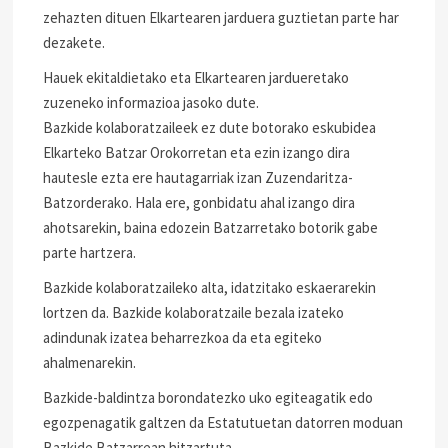
zehazten dituen Elkartearen jarduera guztietan parte har
dezakete.
Hauek ekitaldietako eta Elkartearen jardueretako
zuzeneko informazioa jasoko dute.
Bazkide kolaboratzaileek ez dute botorako eskubidea
Elkarteko Batzar Orokorretan eta ezin izango dira
hautesle ezta ere hautagarriak izan Zuzendaritza-
Batzorderako. Hala ere, gonbidatu ahal izango dira
ahotsarekin, baina edozein Batzarretako botorik gabe
parte hartzera.
Bazkide kolaboratzaileko alta, idatzitako eskaerarekin
lortzen da. Bazkide kolaboratzaile bezala izateko
adindunak izatea beharrezkoa da eta egiteko
ahalmenarekin.
Bazkide-baldintza borondatezko uko egiteagatik edo
egozpenagatik galtzen da Estatutuetan datorren moduan
Bazkide Batzarrean hitzartuta.