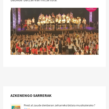
AZKENENGO SARRERAK
Prest al zaude denboran zeharreko bidaia musikalerako ?