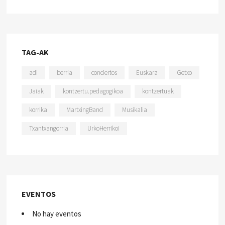
TAG-AK
adi
berria
conciertos
Euskara
Getxo
Jaiak
kontzertu.pedagogikoa
kontzertuak
korrika
MartxingBand
Musikalia
Txantxangorria
UrkoHerrikoi
EVENTOS
No hay eventos