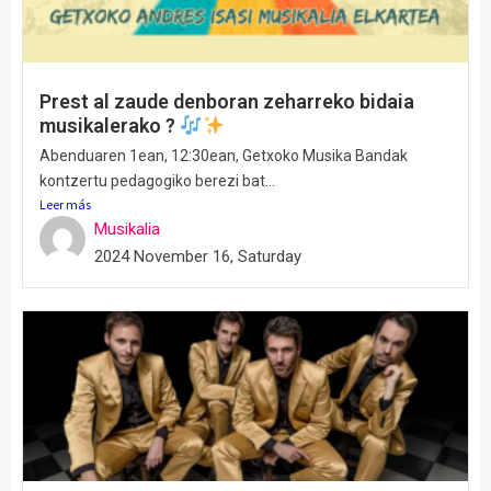
Prest al zaude denboran zeharreko bidaia
musikalerako ?
Abenduaren 1ean, 12:30ean, Getxoko Musika Bandak
kontzertu pedagogiko berezi bat...
Leer más
Musikalia
2024 November 16, Saturday