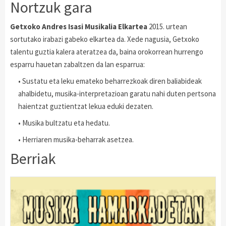
Nortzuk gara
Getxoko Andres Isasi Musikalia Elkartea
2015. urtean
sortutako irabazi gabeko elkartea da. Xede nagusia, Getxoko
talentu guztia kalera ateratzea da, baina orokorrean hurrengo
esparru hauetan zabaltzen da lan esparrua:
•
Sustatu eta leku emateko beharrezkoak diren baliabideak
ahalbidetu, musika-interpretazioan garatu nahi duten pertsona
haientzat guztientzat lekua eduki dezaten.
•
Musika bultzatu eta hedatu.
•
Herriaren musika-beharrak asetzea.
Berriak