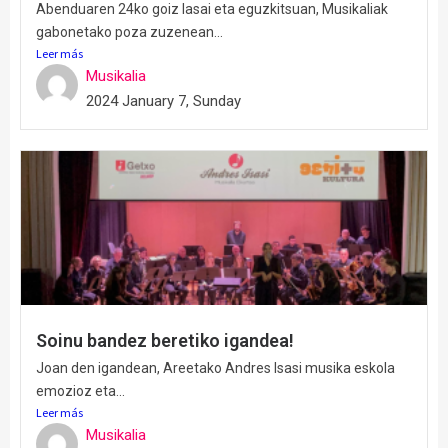
Abenduaren 24ko goiz lasai eta eguzkitsuan, Musikaliak
gabonetako poza zuzenean...
Leer más
Musikalia
2024 January 7, Sunday
Soinu bandez beretiko igandea!
Joan den igandean, Areetako Andres Isasi musika eskola
emozioz eta...
Leer más
Musikalia