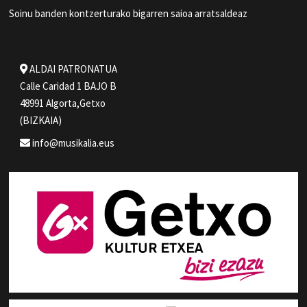
Soinu banden kontzerturako bigarren saioa arratsaldeaz
ALDAI PATRONATUA
Calle Caridad 1 BAJO B
48991 Algorta,Getxo
(BIZKAIA)
info@musikalia.eus