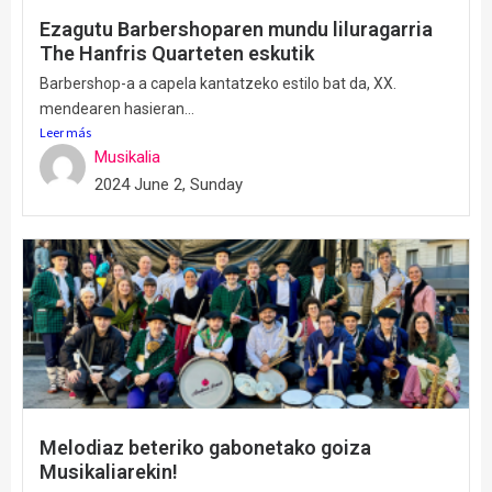
Ezagutu Barbershoparen mundu liluragarria
The Hanfris Quarteten eskutik
Barbershop-a a capela kantatzeko estilo bat da, XX.
mendearen hasieran...
Leer más
Musikalia
2024 June 2, Sunday
Melodiaz beteriko gabonetako goiza
Musikaliarekin!