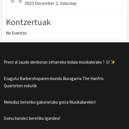
2023 December 2, Saturday
Kontzertuak
No Eventos
Prest al zaude denboran zeharreko bidaia musikalerako ?
Ezagutu Barbershoparen mundu liluragarria The Hanfris
Quarteten eskutik
Melodiaz beteriko gabonetako goiza Musikaliarekin!
Soinu bandez beretiko igandea!