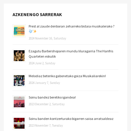
AZKENENGO SARRERAK
Prest al zaude denboran zeharreko bidaia musikalerako ?
2024 November 16, Saturday
Ezagutu Barbershoparen mundu liluragarria The Hanfris
Quarteten eskutik
2024 June 2, Sunday
Melodiaz beteriko gabonetako goiza Musikaliarekin!
2024 January 7, Sunday
Soinu bandez beretiko igandea!
2023 December 2, Saturday
Soinu banden kontzerturako bigarren saioa arratsaldeaz
2023 November 7, Tuesday