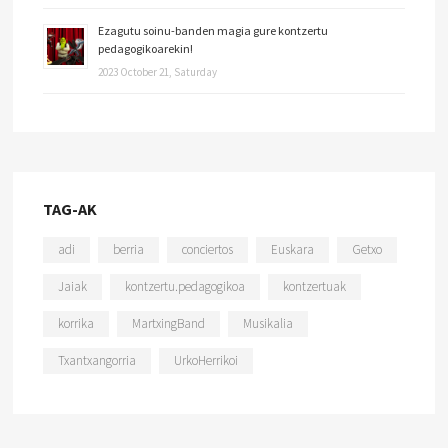
Ezagutu soinu-banden magia gure kontzertu
pedagogikoarekin!
2023 October 21, Saturday
TAG-AK
adi
berria
conciertos
Euskara
Getxo
Jaiak
kontzertu.pedagogikoa
kontzertuak
korrika
MartxingBand
Musikalia
Txantxangorria
UrkoHerrikoi