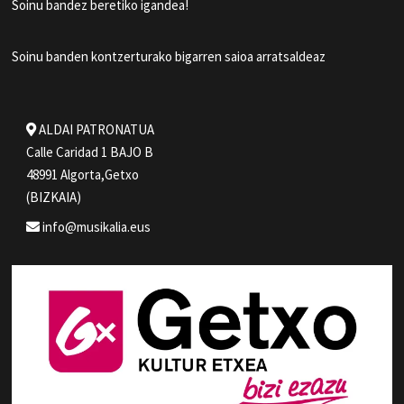
Soinu bandez beretiko igandea!
Soinu banden kontzerturako bigarren saioa arratsaldeaz
ALDAI PATRONATUA
Calle Caridad 1 BAJO B
48991 Algorta,Getxo
(BIZKAIA)
info@musikalia.eus