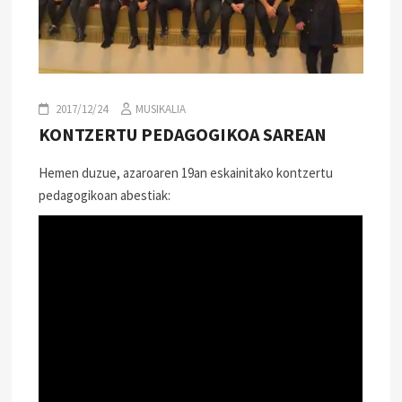
2017/12/24
MUSIKALIA
KONTZERTU PEDAGOGIKOA SAREAN
Hemen duzue, azaroaren 19an eskainitako kontzertu
pedagogikoan abestiak: