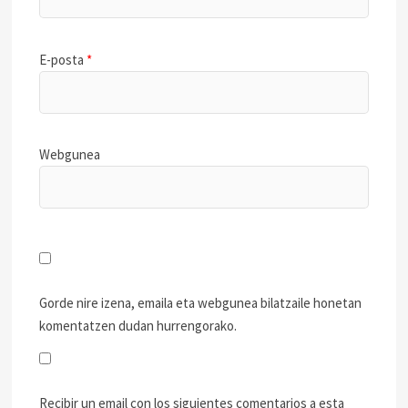
E-posta
*
Webgunea
Gorde nire izena, emaila eta webgunea bilatzaile honetan
komentatzen dudan hurrengorako.
Recibir un email con los siguientes comentarios a esta