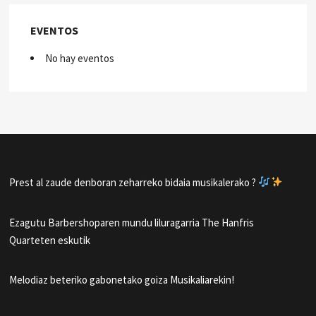
EVENTOS
No hay eventos
Prest al zaude denboran zeharreko bidaia musikalerako ?
Ezagutu Barbershoparen mundu liluragarria The Hanfris
Quarteten eskutik
Melodiaz beteriko gabonetako goiza Musikaliarekin!