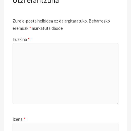
Utzi erantzuna
Zure e-posta helbidea ez da argitaratuko.
Beharrezko
eremuak
*
markatuta daude
Iruzkina
*
Izena
*