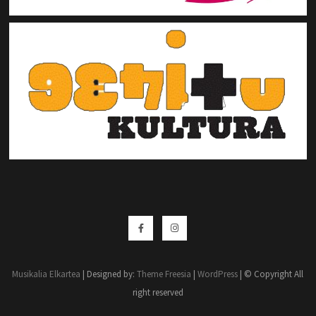
Musikalia Elkartea
| Designed by:
Theme Freesia
|
WordPress
| © Copyright All
right reserved