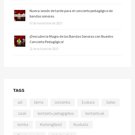
Nueva sesión de tarde para el concierto pedagógico de
bandas sonoras.
07 de noviembre de 2023
¡Descubre la Magia de las Bandas Sonoras con Nuestro
Concierto Pedagógico!
21 de octubre de 2023
TAGS
adi
berria
conciertos
Euskara
Getxo
Jaiak
kontzertu.pedagogikoa
kontzertuak
korrika
MartxingBand
Musikalia