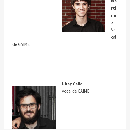
Ma
rti
ne
z
Vo
cal
de GAIME
Ubay Calle
Vocal de GAIME