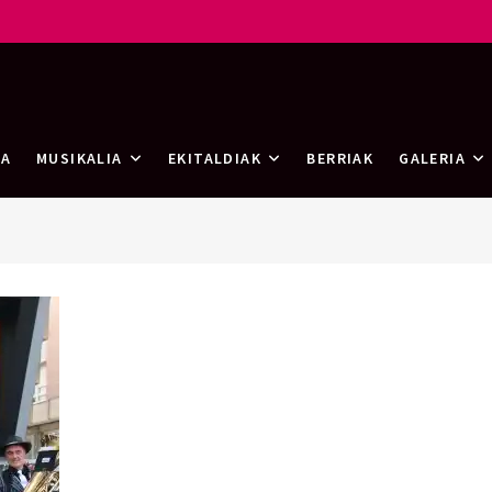
rtea
RA
MUSIKALIA
EKITALDIAK
BERRIAK
GALERIA