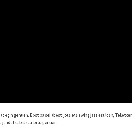
bat egin genuen. Bost pa sei abesti jota eta swing jazz estiloan, Telletxe
a jendetza biltzea lortu genuen.