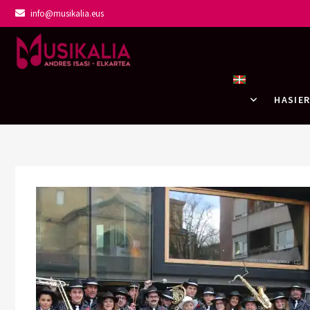
info@musikalia.eus
Musikalia Elka
HASIE