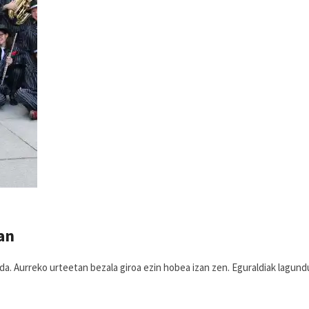
an
da. Aurreko urteetan bezala giroa ezin hobea izan zen. Eguraldiak lagund