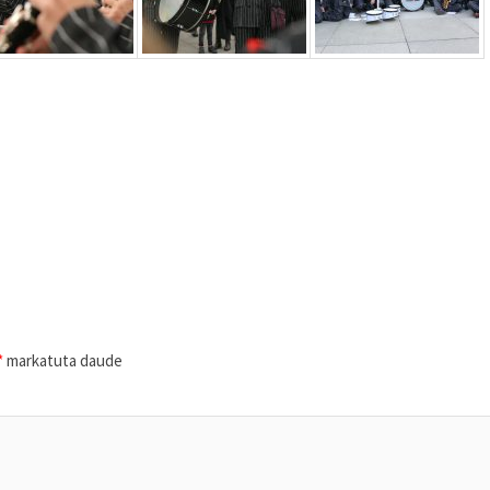
*
markatuta daude