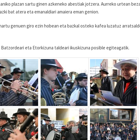
Saniko plazan sartu ginen azkeneko abestiak jotzera. Aurreko urtean beza
gazki bat atera eta emanaldiari amaiera eman genion.
e hartu genuen giro ezin hobean eta bazkal osteko kafea luzatuz arratsald
Batzordeari eta Etorkizuna taldeari ikuskizuna posible egiteagatik.