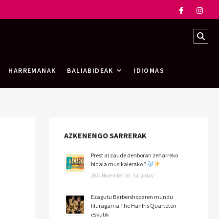
HARREMANAK
BALIABIDEAK
IDIOMAS
AZKENENGO SARRERAK
Prest al zaude denboran zeharreko
bidaia musikalerako ?
2024 November 16, Saturday
Ezagutu Barbershoparen mundu
liluragarria The Hanfris Quarteten
eskutik