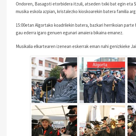
Ondoren, Basagoti etorbidera itzuli, atseden txiki bat egin eta 
musika eskola azpian, kristalezko kioskoarekin batera familia ar
15:00etan Algortako koadrilekin batera, bazkari herrikoian part
gau ederra igaro genuen egunari amaiera bikaina emanez.
Musikalia elkartearen izenean eskerrak eman nahi genizkieke Jai 