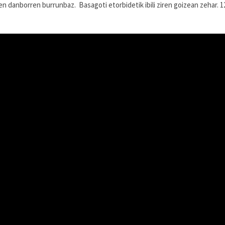
 danborren burrunbaz. Basagoti etorbidetik ibili ziren goizean zehar. 1