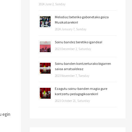
2024 June 2, Sunday
Melodiaz beteriko gabonetako goiza
Musikaliarekin!
2024 January 7, Sunday
Soinu bandez beretiko igandea!
2023 December 2, Saturday
Soinu banden kontzerturako bigarren
saioa arratsaldeaz
2023 November 7, Tuesday
Ezagutu soinu-banden magia gure
kontzertu pedagogikoarekin!
2023 October 21, Saturday
u egin