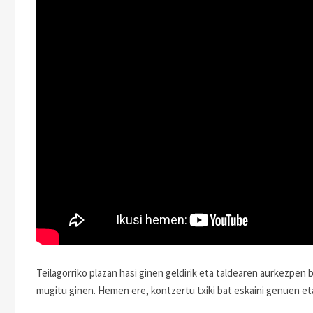
Teilagorriko plazan hasi ginen geldirik eta taldearen aurkezpen 
mugitu ginen. Hemen ere, kontzertu txiki bat eskaini genuen et