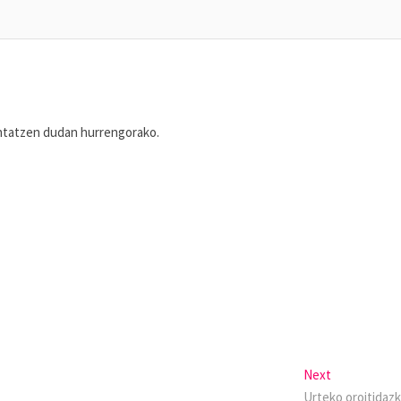
entatzen dudan hurrengorako.
Next
Urteko oroitidazk