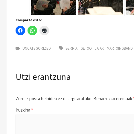
Comparte esto:
UNCATEGORIZED
BERRIA
GETXO
JAIAK
MARTXINGBAND
Utzi erantzuna
Zure e-posta helbidea ez da argitaratuko.
Beharrezko eremuak
Iruzkina
*