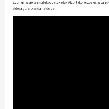
Egunari hasiera emateko, batukadak Algortako auzoa esnatu zuen
aldera gure txanda heldu zen.