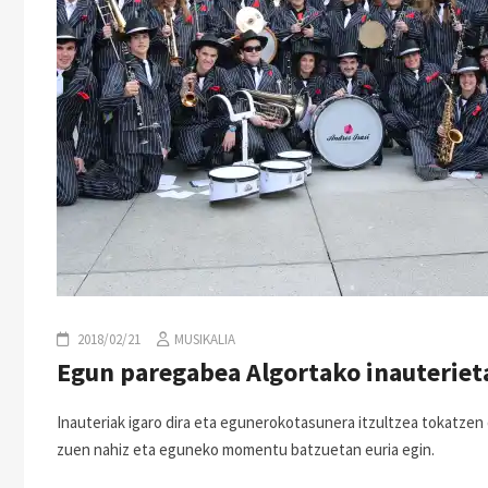
2018/02/21
MUSIKALIA
Egun paregabea Algortako inauteriet
Inauteriak igaro dira eta egunerokotasunera itzultzea tokatzen 
zuen nahiz eta eguneko momentu batzuetan euria egin.