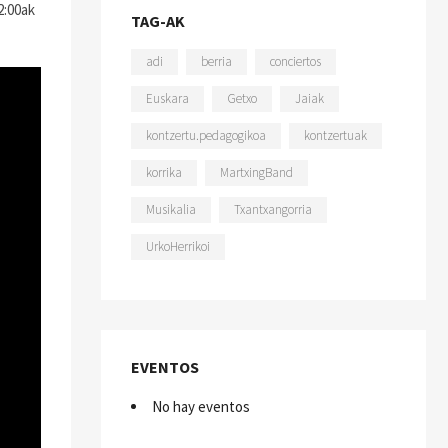
2:00ak
TAG-AK
adi
berria
conciertos
Euskara
Getxo
Jaiak
kontzertu.pedagogikoa
kontzertuak
korrika
MartxingBand
Musikalia
Txantxangorria
UrkoHerrikoi
EVENTOS
No hay eventos