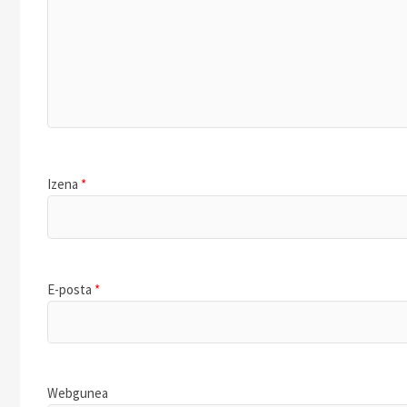
Izena
*
E-posta
*
Webgunea