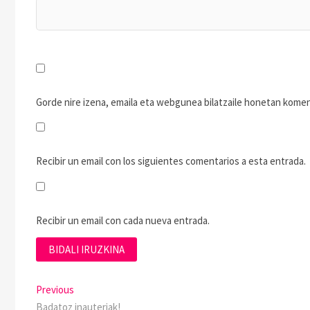
Gorde nire izena, emaila eta webgunea bilatzaile honetan kom
Recibir un email con los siguientes comentarios a esta entrada.
Recibir un email con cada nueva entrada.
Previous
Badatoz inauteriak!