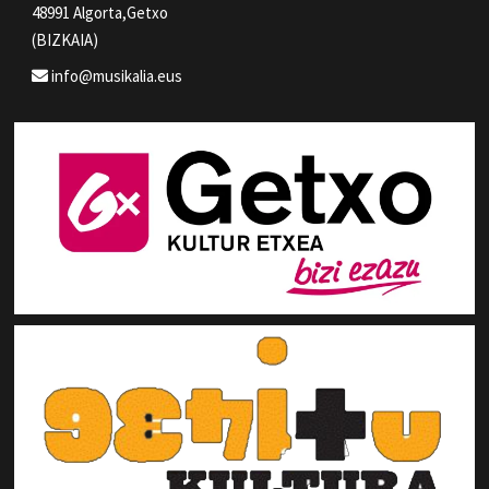
48991 Algorta,Getxo
(BIZKAIA)
info@musikalia.eus