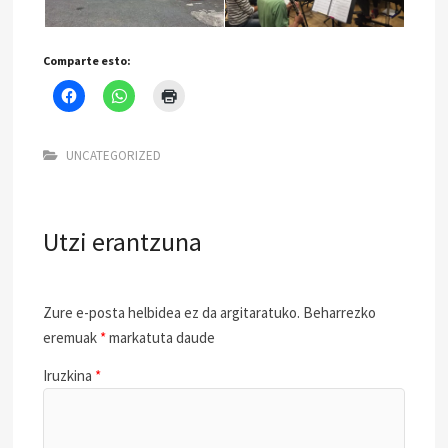
Comparte esto:
UNCATEGORIZED
Utzi erantzuna
Zure e-posta helbidea ez da argitaratuko.
Beharrezko
eremuak
*
markatuta daude
Iruzkina
*