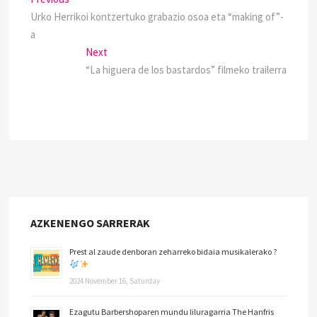
Urko Herrikoi kontzertuko grabazio osoa eta “making of”-
a
Next
“La higuera de los bastardos” filmeko trailerra
AZKENENGO SARRERAK
Prest al zaude denboran zeharreko bidaia musikalerako ?
2024 November 16, Saturday
Ezagutu Barbershoparen mundu liluragarria The Hanfris