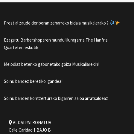
Prest al zaude denboran zeharreko bidaia musikalerako ?
Ezagutu Barbershoparen mundu liluragarria The Hanfris
Quarteten eskutik
Melodiaz beteriko gabonetako goiza Musikaliarekin!
Soinu bandez beretiko igandea!
Soinu banden kontzerturako bigarren saioa arratsaldeaz
ALDAI PATRONATUA
Calle Caridad 1 BAJO B