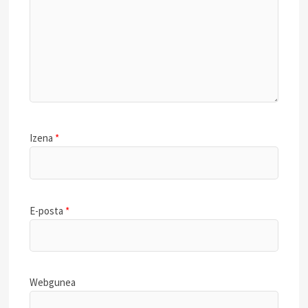
Izena
*
E-posta
*
Webgunea