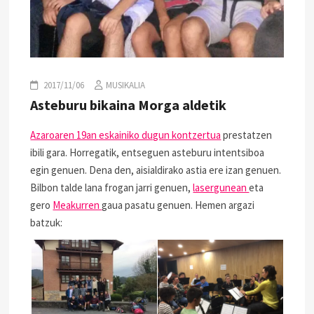
2017/11/06
MUSIKALIA
Asteburu bikaina Morga aldetik
Azaroaren 19an eskainiko dugun kontzertua
prestatzen
ibili gara. Horregatik, entseguen asteburu intentsiboa
egin genuen. Dena den, aisialdirako astia ere izan genuen.
Bilbon talde lana frogan jarri genuen,
lasergunean
eta
gero
Meakurren
gaua pasatu genuen. Hemen argazi
batzuk: