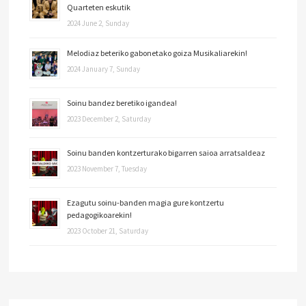
Quarteten eskutik
2024 June 2, Sunday
Melodiaz beteriko gabonetako goiza Musikaliarekin!
2024 January 7, Sunday
Soinu bandez beretiko igandea!
2023 December 2, Saturday
Soinu banden kontzerturako bigarren saioa arratsaldeaz
2023 November 7, Tuesday
Ezagutu soinu-banden magia gure kontzertu
pedagogikoarekin!
2023 October 21, Saturday