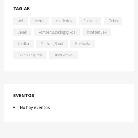
TAG-AK
adi
berria
conciertos
Euskara
Getxo
Jaiak
kontzertu.pedagogikoa
kontzertuak
korrika
MartxingBand
Musikalia
Txantxangorria
UrkoHerrikoi
EVENTOS
No hay eventos