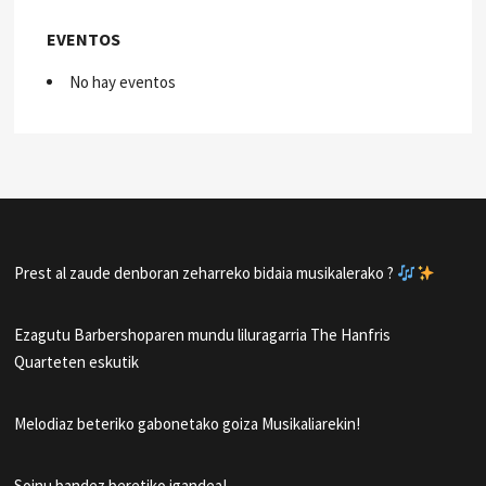
EVENTOS
No hay eventos
Prest al zaude denboran zeharreko bidaia musikalerako ?
Ezagutu Barbershoparen mundu liluragarria The Hanfris
Quarteten eskutik
Melodiaz beteriko gabonetako goiza Musikaliarekin!
Soinu bandez beretiko igandea!