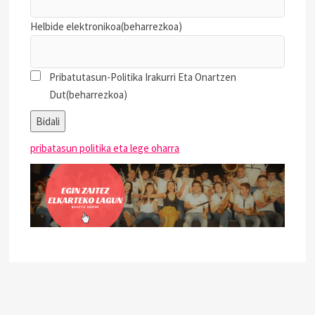
Helbide elektronikoa
(beharrezkoa)
Pribatutasun-Politika Irakurri Eta Onartzen
Dut
(beharrezkoa)
Bidali
pribatasun politika eta lege oharra