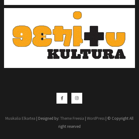
Musikalia Elkartea
| Designed by:
Theme Freesia
|
WordPress
| © Copyright All
right reserved