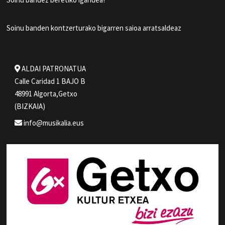
Soinu banden kontzerturako bigarren saioa arratsaldeaz
ALDAI PATRONATUA
Calle Caridad 1 BAJO B
48991 Algorta,Getxo
(BIZKAIA)
info@musikalia.eus