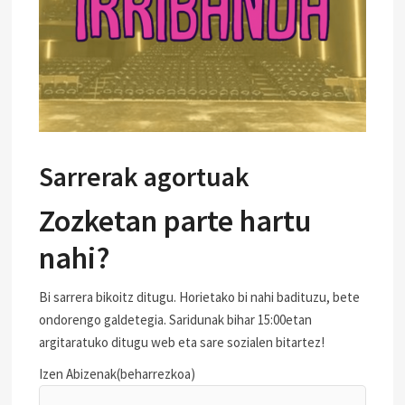
Sarrerak agortuak
Zozketan parte hartu
nahi?
Bi sarrera bikoitz ditugu. Horietako bi nahi badituzu, bete
ondorengo galdetegia. Saridunak bihar 15:00etan
argitaratuko ditugu web eta sare sozialen bitartez!
Izen Abizenak
(beharrezkoa)