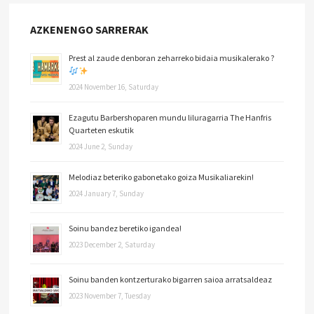
AZKENENGO SARRERAK
Prest al zaude denboran zeharreko bidaia musikalerako ?
2024 November 16, Saturday
Ezagutu Barbershoparen mundu liluragarria The Hanfris
Quarteten eskutik
2024 June 2, Sunday
Melodiaz beteriko gabonetako goiza Musikaliarekin!
2024 January 7, Sunday
Soinu bandez beretiko igandea!
2023 December 2, Saturday
Soinu banden kontzerturako bigarren saioa arratsaldeaz
2023 November 7, Tuesday